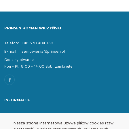
PRINSEN ROMAN WICZYŃSKI
Telefon:
+48 570 404 160
E-mail:
zamowienia@prinsen.pl
Godziny otwarcia:
Pon - Pt: 8:00 - 14:00 Sob: zamknięte
INFORMACJE
O nas
Oferta
Nasza strona internetowa używa plików cookies (tzw.
ciasteczek) w celach statystycznych, reklamowych