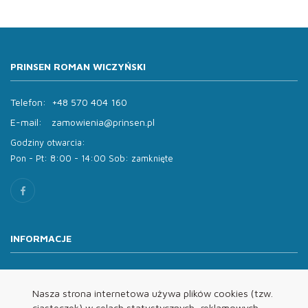
PRINSEN ROMAN WICZYŃSKI
Telefon:
+48 570 404 160
E-mail:
zamowienia@prinsen.pl
Godziny otwarcia:
Pon - Pt: 8:00 - 14:00 Sob: zamknięte
INFORMACJE
O nas
Oferta
Nasza strona internetowa używa plików cookies (tzw.
ciasteczek) w celach statystycznych, reklamowych