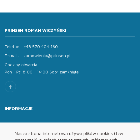
PRINSEN ROMAN WICZYŃSKI
Telefon:
+48 570 404 160
E-mail:
zamowienia@prinsen.pl
Godziny otwarcia:
Pon - Pt: 8:00 - 14:00 Sob: zamknięte
INFORMACJE
O nas
Oferta
Nasza strona internetowa używa plików cookies (tzw.
ciasteczek) w celach statystycznych, reklamowych