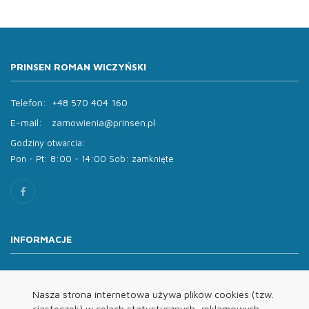
PRINSEN ROMAN WICZYŃSKI
Telefon:
+48 570 404 160
E-mail:
zamowienia@prinsen.pl
Godziny otwarcia:
Pon - Pt: 8:00 - 14:00 Sob: zamknięte
INFORMACJE
O nas
Oferta
Nasza strona internetowa używa plików cookies (tzw.
ciasteczek) w celach statystycznych, reklamowych