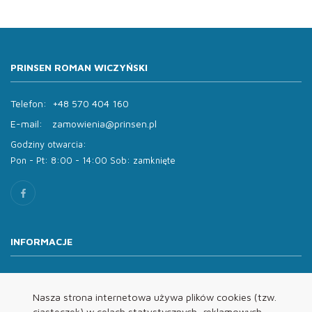
PRINSEN ROMAN WICZYŃSKI
Telefon:
+48 570 404 160
E-mail:
zamowienia@prinsen.pl
Godziny otwarcia:
Pon - Pt: 8:00 - 14:00 Sob: zamknięte
INFORMACJE
O nas
Oferta
Nasza strona internetowa używa plików cookies (tzw.
ciasteczek) w celach statystycznych, reklamowych