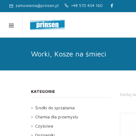
zamowienia@prinsen.pl
+48 570 404 160
Worki, Kosze na śmieci
KATEGORIE
Sortuj 
Środki do sprzątania
Dezynfekcja
Chemia dla przemysłu
Kostka brukowa, Elewacja
Czyściwa
Kuchnia
Dozowniki