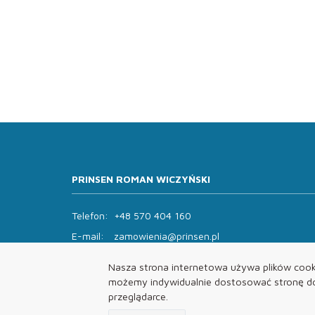
PRINSEN ROMAN WICZYŃSKI
Telefon:
+48 570 404 160
E-mail:
zamowienia@prinsen.pl
Godziny otwarcia:
Nasza strona internetowa używa plików cooki
Pon - Pt: 8:00 - 14:00 Sob: zamknięte
możemy indywidualnie dostosować stronę do 
przeglądarce.