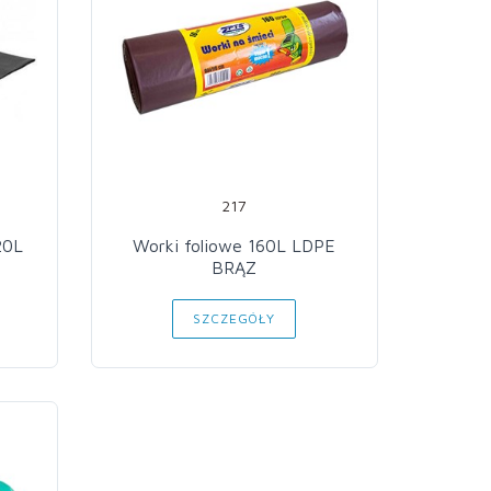
217
20L
Worki foliowe 160L LDPE
BRĄZ
SZCZEGÓŁY