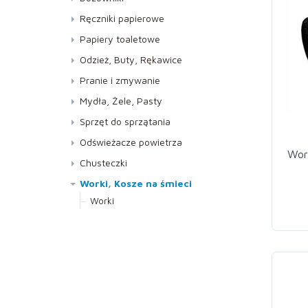
Lustra, Szyby
Ręczniki papierowe
Meble
Do dozowników AUTOCUT
Papiery toaletowe
Podłogi
Kuchenne
Jumbo
Odzież, Buty, Rękawice
Specjalistyczne
Składane ZZ
Standard
Buty
Pranie i zmywanie
WC i Sanitariaty
Rękawice
Pranie
Mydła, Żele, Pasty
Zmywanie
Mydła
Sprzęt do sprzątania
Pasty
Kije, Stelaże, Mopy
Odświeżacze powietrza
Wor
Żele
Miotełki do kurzu
Neutralizatory
Chusteczki
Miotły,Ściągaczki do podłóg
Pod ciśnieniem
Worki, Kosze na śmieci
Pozostałe
Pozostałe
Worki
Worki mocne
Sprzęt do mycia szyb
Wkłady do dozowników
Worki standard
Ścierki
Z atomizerem