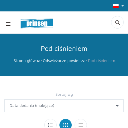
Pod ciśnieniem
Strona główna
Odświeżacze powietrza
Pod ciśnieniem
Sortuj wg