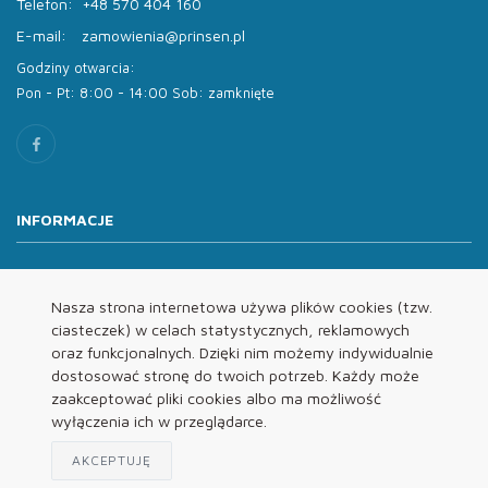
Telefon:
+48 570 404 160
E-mail:
zamowienia@prinsen.pl
Godziny otwarcia:
Pon - Pt: 8:00 - 14:00 Sob: zamknięte
INFORMACJE
O nas
Oferta
Nasza strona internetowa używa plików cookies (tzw.
ciasteczek) w celach statystycznych, reklamowych
Kontakt
oraz funkcjonalnych. Dzięki nim możemy indywidualnie
REGULAMINY
dostosować stronę do twoich potrzeb. Każdy może
zaakceptować pliki cookies albo ma możliwość
wyłączenia ich w przeglądarce.
Regulamin
Polityka Prywatności
AKCEPTUJĘ