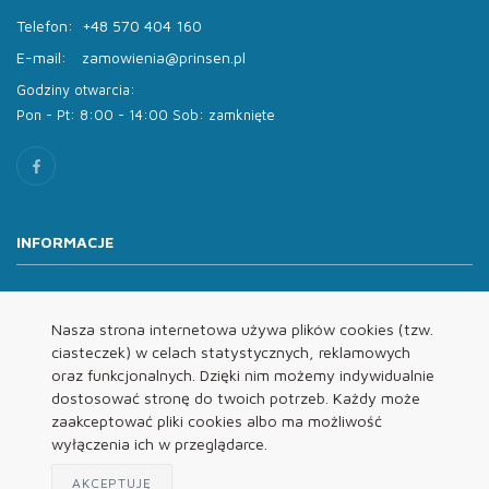
Telefon:
+48 570 404 160
E-mail:
zamowienia@prinsen.pl
Godziny otwarcia:
Pon - Pt: 8:00 - 14:00 Sob: zamknięte
INFORMACJE
O nas
Oferta
Nasza strona internetowa używa plików cookies (tzw.
ciasteczek) w celach statystycznych, reklamowych
Kontakt
oraz funkcjonalnych. Dzięki nim możemy indywidualnie
REGULAMINY
dostosować stronę do twoich potrzeb. Każdy może
zaakceptować pliki cookies albo ma możliwość
wyłączenia ich w przeglądarce.
Regulamin
Polityka Prywatności
AKCEPTUJĘ