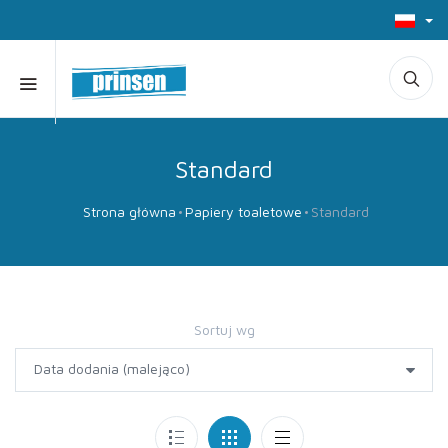
Standard
Strona główna
Papiery toaletowe
Standard
Sortuj wg