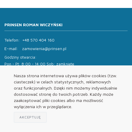
PRINSEN ROMAN WICZYŃSKI
Telefon:
+48 570 404 160
E-mail:
zamowienia@prinsen.pl
Godziny otwarcia:
Pon - Pt: 8:00 - 14:00 Sob: zamknięte
Nasza strona internetowa używa plików cookies (tzw.
ciasteczek) w celach statystycznych, reklamowych
oraz funkcjonalnych. Dzięki nim możemy indywidualnie
dostosować stronę do twoich potrzeb. Każdy może
INFORMACJE
zaakceptować pliki cookies albo ma możliwość
wyłączenia ich w przeglądarce.
O nas
AKCEPTUJĘ
Oferta
Kontakt