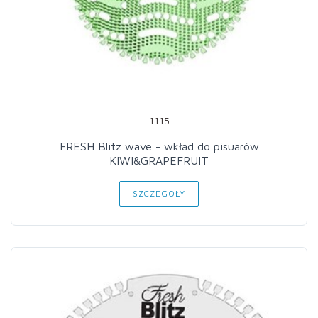
1115
FRESH Blitz wave - wkład do pisuarów
KIWI&GRAPEFRUIT
SZCZEGÓŁY