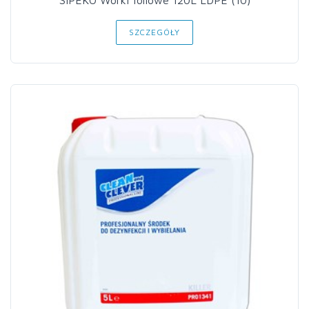
SIPEKO Worki foliowe 120L LDPE (10)
SZCZEGÓŁY