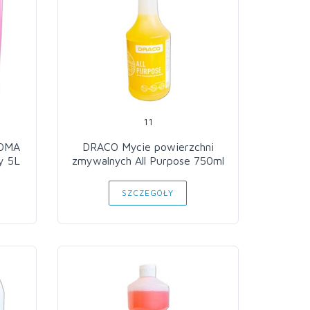
11
ROMA
DRACO Mycie powierzchni
y 5L
zmywalnych All Purpose 750ml
SZCZEGÓŁY