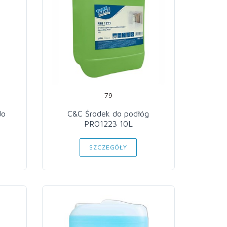
79
do
C&C Środek do podłóg
PRO1223 10L
SZCZEGÓŁY