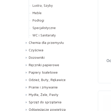
Lustra, Szyby
Meble
Podłogi
Do doczyszczania
Specjalistyczne
Do nabłyszczania
WC i Sanitariaty
Do paneli
Chemia dla przemysłu
Uniwersalne
Czyściwa
Dozowniki
Od
Ręczniki papierowe
Do dozowników AUTOCUT
Papiery toaletowe
Kuchenne
Jumbo
Odzież, Buty, Rękawice
Składane ZZ
Standard
Buty
Pranie i zmywanie
Rękawice
Pranie
Mydła, Żele, Pasty
Zmywanie
Mydła
Sprzęt do sprzątania
Pasty
Kije, Stelaże, Mopy
Odświeżacze powietrza