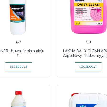
471
151
NER Usuwanie plam oleju
LAKMA DAILY CLEAN A
1L
Zapachowy środek myjąc
SZCZEGÓŁY
SZCZEGÓŁY