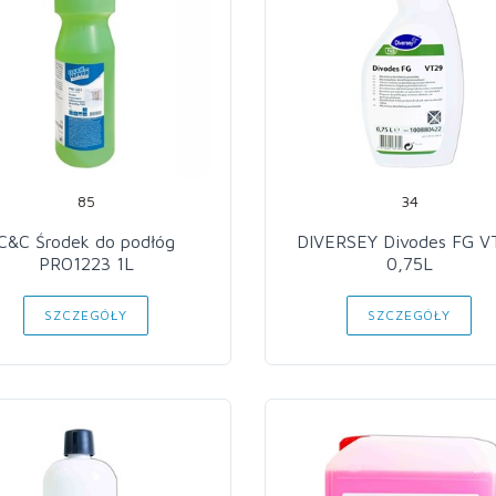
85
34
C&C Środek do podłóg
DIVERSEY Divodes FG V
PRO1223 1L
0,75L
SZCZEGÓŁY
SZCZEGÓŁY