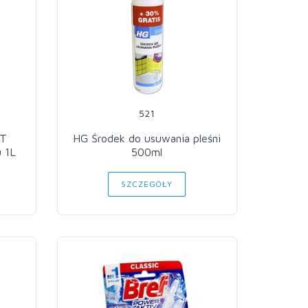
521
AT
HG Środek do usuwania pleśni
 1L
500ml
SZCZEGÓŁY