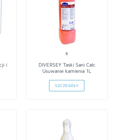
6
ji i
DIVERSEY Taski Sani Calc
Usuwanie kamienia 1L
SZCZEGÓŁY