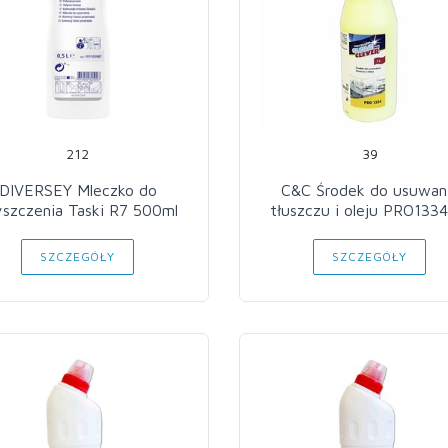
212
39
DIVERSEY Mleczko do
C&C Środek do usuwan
yszczenia Taski R7 500ml
tłuszczu i oleju PRO1334
SZCZEGÓŁY
SZCZEGÓŁY