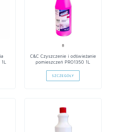
8
ia
C&C Czyszczenie i odświeżanie
 1L
pomieszczeń PRO1350 1L
SZCZEGÓŁY