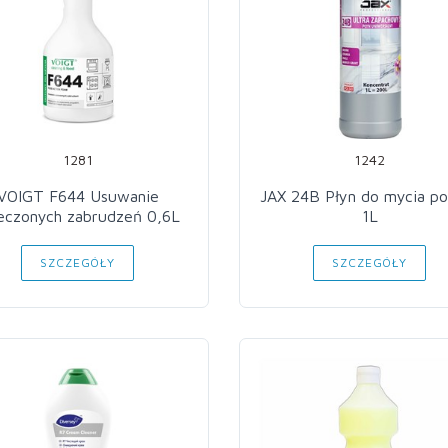
1281
1242
VOIGT F644 Usuwanie
JAX 24B Płyn do mycia po
eczonych zabrudzeń 0,6L
1L
SZCZEGÓŁY
SZCZEGÓŁY