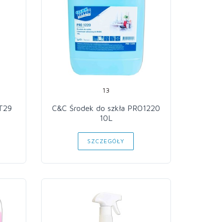
13
T29
C&C Środek do szkła PRO1220
10L
SZCZEGÓŁY