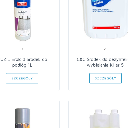
7
21
UZIL Erolcid Środek do
C&C Środek do dezynfekc
podłóg 1L
wybielania Killer 5l
SZCZEGÓŁY
SZCZEGÓŁY