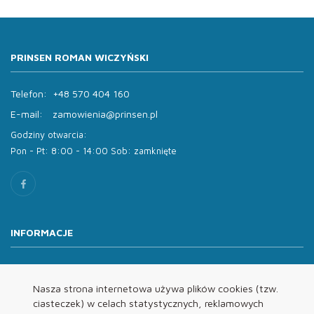
PRINSEN ROMAN WICZYŃSKI
Telefon:
+48 570 404 160
E-mail:
zamowienia@prinsen.pl
Godziny otwarcia:
Pon - Pt: 8:00 - 14:00 Sob: zamknięte
INFORMACJE
O nas
Oferta
Nasza strona internetowa używa plików cookies (tzw.
ciasteczek) w celach statystycznych, reklamowych
Kontakt