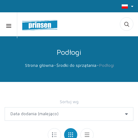
Podłogi
Strona główna
Środki do sprzątania
Podłogi
Sortuj wg