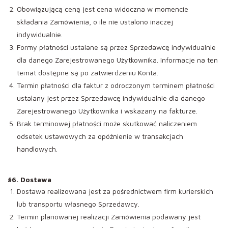
Obowiązującą ceną jest cena widoczna w momencie
składania Zamówienia, o ile nie ustalono inaczej
indywidualnie.
Formy płatności ustalane są przez Sprzedawcę indywidualnie
dla danego Zarejestrowanego Użytkownika. Informacje na ten
temat dostępne są po zatwierdzeniu Konta.
Termin płatności dla faktur z odroczonym terminem płatności
ustalany jest przez Sprzedawcę indywidualnie dla danego
Zarejestrowanego Użytkownika i wskazany na fakturze.
Brak terminowej płatności może skutkować naliczeniem
odsetek ustawowych za opóźnienie w transakcjach
handlowych.
§6. Dostawa
Dostawa realizowana jest za pośrednictwem firm kurierskich
lub transportu własnego Sprzedawcy.
Termin planowanej realizacji Zamówienia podawany jest