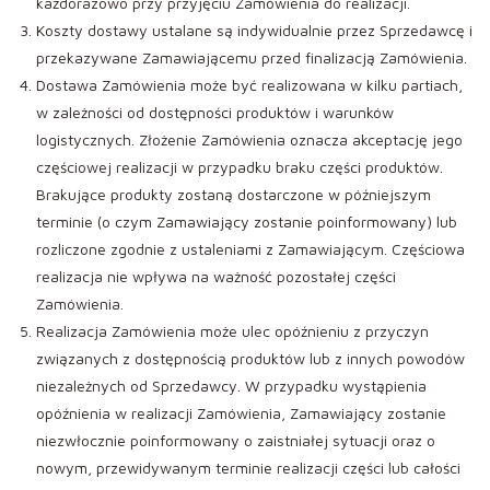
każdorazowo przy przyjęciu Zamówienia do realizacji.
Koszty dostawy ustalane są indywidualnie przez Sprzedawcę i
przekazywane Zamawiającemu przed finalizacją Zamówienia.
Dostawa Zamówienia może być realizowana w kilku partiach,
w zależności od dostępności produktów i warunków
logistycznych. Złożenie Zamówienia oznacza akceptację jego
częściowej realizacji w przypadku braku części produktów.
Brakujące produkty zostaną dostarczone w późniejszym
terminie (o czym Zamawiający zostanie poinformowany) lub
rozliczone zgodnie z ustaleniami z Zamawiającym. Częściowa
realizacja nie wpływa na ważność pozostałej części
Zamówienia.
Realizacja Zamówienia może ulec opóźnieniu z przyczyn
związanych z dostępnością produktów lub z innych powodów
niezależnych od Sprzedawcy. W przypadku wystąpienia
opóźnienia w realizacji Zamówienia, Zamawiający zostanie
niezwłocznie poinformowany o zaistniałej sytuacji oraz o
nowym, przewidywanym terminie realizacji części lub całości