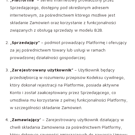
Sprzedającego, dostępny pod określonym adresem
internetowym, za pośrednictwem którego możliwe jest
składanie Zamówień oraz korzystanie z funkcjonalności
związanych z obsługą sprzedaży w modelu B2B.
„
Sprzedający”
– podmiot prowadzący Platformę i oferujący
za jej pośrednictwem towary lub usługi w ramach
prowadzonej działalności gospodarczej.
„
Zarejestrowany użytkownik”
– Użytkownik będący
przedsiębiorcą w rozumieniu przepisów Kodeksu cywilnego,
który dokonał rejestracji na Platformie, posiada aktywne
Konto i został zaakceptowany przez Sprzedającego, co
umożliwia mu korzystanie z pełnej funkcjonalności Platformy,
w szczególności składanie Zamówień.
„
Zamawiający
” – Zarejestrowany użytkownik działający w
chwili składania Zamówienia za pośrednictwem Platformy,
który dokonuje czynności zmierzających do zawarcia Umowy