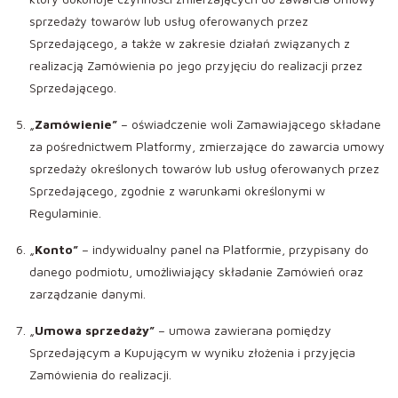
sprzedaży towarów lub usług oferowanych przez
Sprzedającego, a także w zakresie działań związanych z
realizacją Zamówienia po jego przyjęciu do realizacji przez
Sprzedającego.
„
Zamówienie”
– oświadczenie woli Zamawiającego składane
za pośrednictwem Platformy, zmierzające do zawarcia umowy
sprzedaży określonych towarów lub usług oferowanych przez
Sprzedającego, zgodnie z warunkami określonymi w
Regulaminie.
„
Konto”
– indywidualny panel na Platformie, przypisany do
danego podmiotu, umożliwiający składanie Zamówień oraz
zarządzanie danymi.
„
Umowa sprzedaży”
– umowa zawierana pomiędzy
Sprzedającym a Kupującym w wyniku złożenia i przyjęcia
Zamówienia do realizacji.