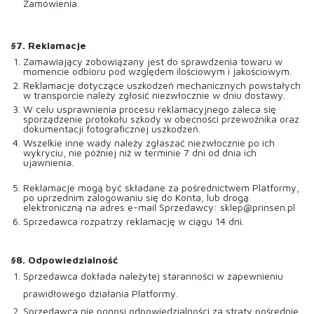
Zamówienia.
§7. Reklamacje
Zamawiający zobowiązany jest do sprawdzenia towaru w
momencie odbioru pod względem ilościowym i jakościowym.
Reklamacje dotyczące uszkodzeń mechanicznych powstałych
w transporcie należy zgłosić niezwłocznie w dniu dostawy.
W celu usprawnienia procesu reklamacyjnego zaleca się
sporządzenie protokołu szkody w obecności przewoźnika oraz
dokumentacji fotograficznej uszkodzeń.
Wszelkie inne wady należy zgłaszać niezwłocznie po ich
wykryciu, nie później niż w terminie 7 dni od dnia ich
ujawnienia.
Reklamacje mogą być składane za pośrednictwem Platformy,
po uprzednim zalogowaniu się do Konta, lub drogą
elektroniczną na adres e-mail Sprzedawcy: sklep@prinsen.pl
Sprzedawca rozpatrzy reklamację w ciągu 14 dni.
§8. Odpowiedzialność
Sprzedawca dokłada należytej staranności w zapewnieniu
prawidłowego działania Platformy.
Sprzedawca nie ponosi odpowiedzialności za straty pośrednie,