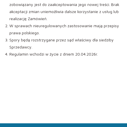
zobowiązany jest do zaakceptowania jego nowej treści. Brak
akceptacji zmian uniemożliwia dalsze korzystanie z usług lub
realizację Zamówień.
W sprawach nieuregulowanych zastosowanie mają przepisy
prawa polskiego.
Spory będą rozstrzygane przez sąd właściwy dla siedziby
Sprzedawcy.
Regulamin wchodzi w życie z dniem 20.04.2026r.