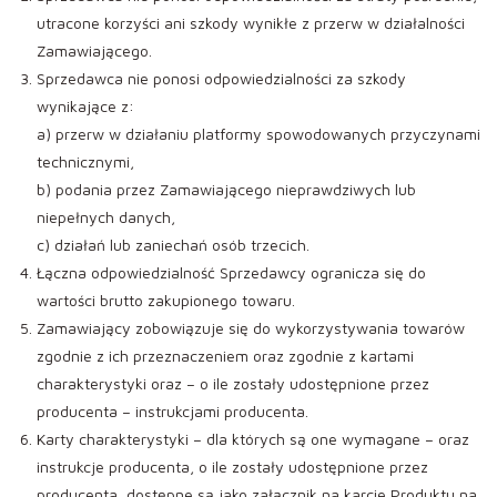
utracone korzyści ani szkody wynikłe z przerw w działalności
Zamawiającego.
Sprzedawca nie ponosi odpowiedzialności za szkody
wynikające z:
a) przerw w działaniu platformy spowodowanych przyczynami
technicznymi,
b) podania przez Zamawiającego nieprawdziwych lub
niepełnych danych,
c) działań lub zaniechań osób trzecich.
Łączna odpowiedzialność Sprzedawcy ogranicza się do
wartości brutto zakupionego towaru.
Zamawiający zobowiązuje się do wykorzystywania towarów
zgodnie z ich przeznaczeniem oraz zgodnie z kartami
charakterystyki oraz – o ile zostały udostępnione przez
producenta – instrukcjami producenta.
Karty charakterystyki – dla których są one wymagane – oraz
instrukcje producenta, o ile zostały udostępnione przez
producenta, dostępne są jako załącznik na karcie Produktu na