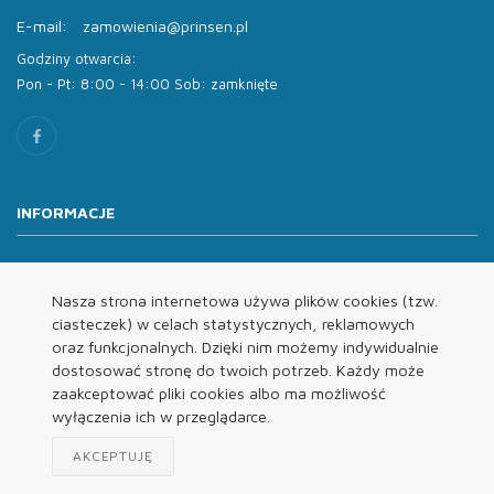
E-mail:
zamowienia@prinsen.pl
Godziny otwarcia:
Pon - Pt: 8:00 - 14:00 Sob: zamknięte
INFORMACJE
O nas
Oferta
Nasza strona internetowa używa plików cookies (tzw.
ciasteczek) w celach statystycznych, reklamowych
Kontakt
oraz funkcjonalnych. Dzięki nim możemy indywidualnie
REGULAMINY
dostosować stronę do twoich potrzeb. Każdy może
zaakceptować pliki cookies albo ma możliwość
wyłączenia ich w przeglądarce.
Regulamin
Polityka Prywatności
AKCEPTUJĘ
Klauzula Informacyjna