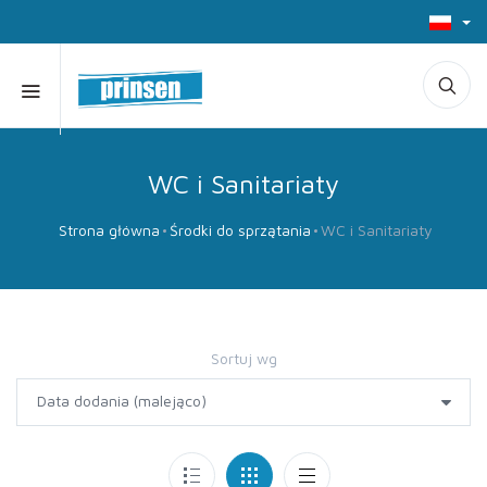
WC i Sanitariaty
Strona główna
Środki do sprzątania
WC i Sanitariaty
Sortuj wg