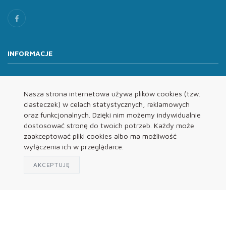
INFORMACJE
O nas
Oferta
Nasza strona internetowa używa plików cookies (tzw.
ciasteczek) w celach statystycznych, reklamowych
Kontakt
oraz funkcjonalnych. Dzięki nim możemy indywidualnie
REGULAMINY
dostosować stronę do twoich potrzeb. Każdy może
zaakceptować pliki cookies albo ma możliwość
wyłączenia ich w przeglądarce.
Regulamin
Polityka Prywatności
AKCEPTUJĘ
Klauzula Informacyjna