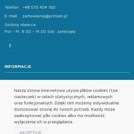
Telefon:
+48 570 404 160
E-mail:
zamowienia@prinsen.pl
Godziny otwarcia:
Pon - Pt: 8:00 - 14:00 Sob: zamknięte
INFORMACJE
O nas
Oferta
Nasza strona internetowa używa plików cookies (tzw.
ciasteczek) w celach statystycznych, reklamowych
Kontakt
oraz funkcjonalnych. Dzięki nim możemy indywidualnie
REGULAMINY
dostosować stronę do twoich potrzeb. Każdy może
zaakceptować pliki cookies albo ma możliwość
wyłączenia ich w przeglądarce.
Regulamin
Polityka Prywatności
AKCEPTUJĘ