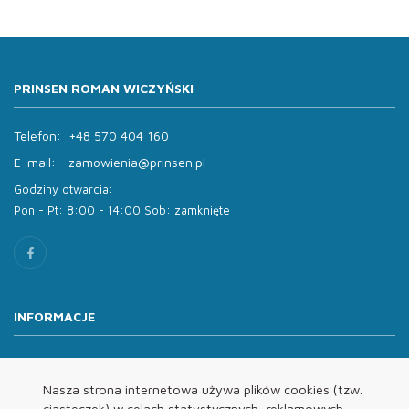
PRINSEN ROMAN WICZYŃSKI
Telefon:
+48 570 404 160
E-mail:
zamowienia@prinsen.pl
Godziny otwarcia:
Pon - Pt: 8:00 - 14:00 Sob: zamknięte
INFORMACJE
O nas
Oferta
Nasza strona internetowa używa plików cookies (tzw.
ciasteczek) w celach statystycznych, reklamowych