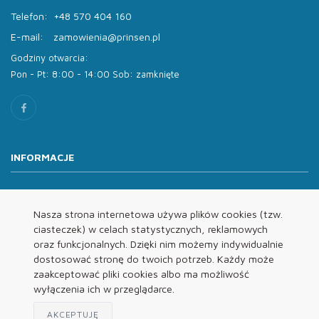
Telefon:
+48 570 404 160
E-mail:
zamowienia@prinsen.pl
Godziny otwarcia:
Pon - Pt: 8:00 - 14:00 Sob: zamknięte
INFORMACJE
O nas
Oferta
Nasza strona internetowa używa plików cookies (tzw.
ciasteczek) w celach statystycznych, reklamowych
Kontakt
oraz funkcjonalnych. Dzięki nim możemy indywidualnie
REGULAMINY
dostosować stronę do twoich potrzeb. Każdy może
zaakceptować pliki cookies albo ma możliwość
wyłączenia ich w przeglądarce.
Regulamin
Polityka Prywatności
AKCEPTUJĘ