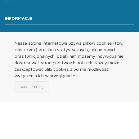
INFORMACJE
O nas
Oferta
Nasza strona internetowa używa plików cookies (tzw.
ciasteczek) w celach statystycznych, reklamowych
Kontakt
oraz funkcjonalnych. Dzięki nim możemy indywidualnie
REGULAMINY
dostosować stronę do twoich potrzeb. Każdy może
zaakceptować pliki cookies albo ma możliwość
wyłączenia ich w przeglądarce.
Regulamin
Polityka Prywatności
AKCEPTUJĘ
Klauzula Informacyjna
© 2026 B2B Prinsen.