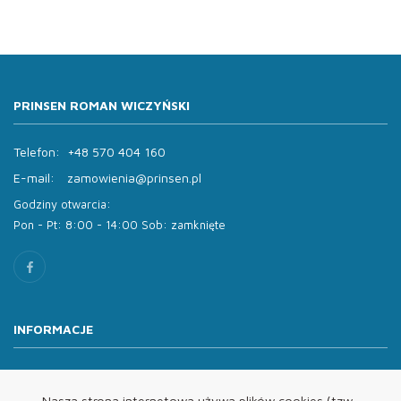
PRINSEN ROMAN WICZYŃSKI
Telefon:
+48 570 404 160
E-mail:
zamowienia@prinsen.pl
Godziny otwarcia:
Pon - Pt: 8:00 - 14:00 Sob: zamknięte
INFORMACJE
O nas
Oferta
Nasza strona internetowa używa plików cookies (tzw.