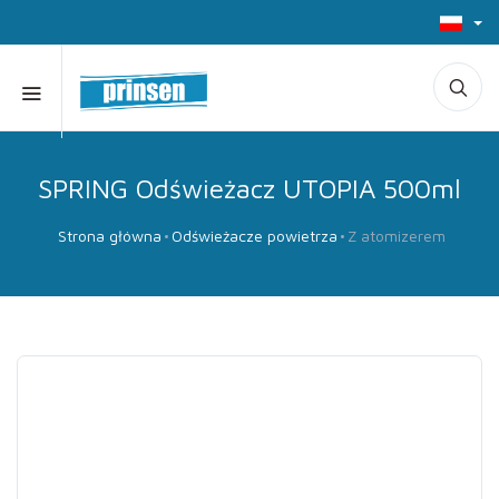
SPRING Odświeżacz UTOPIA 500ml
Strona główna
Odświeżacze powietrza
Z atomizerem