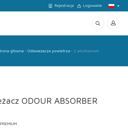
Rejestracja
Logowanie
trona główna
Odświeżacze powietrza
Z atomizerem
eżacz ODOUR ABSORBER
n PREMIUM