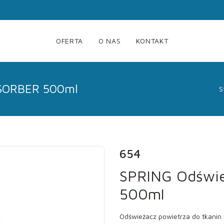
OFERTA
O NAS
KONTAKT
SORBER 500ml
S
654
SPRING Odświ
500ml
Odświeżacz powietrza do tkani