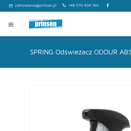
zamowienia@prinsen.pl
+48 570 404 160
SPRING Odświeżacz ODOUR AB