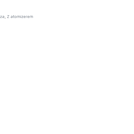
rza
,
Z atomizerem