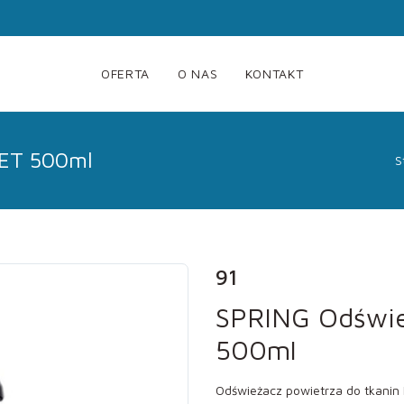
OFERTA
O NAS
KONTAKT
VET 500ml
S
91
SPRING Odświ
500ml
Odświeżacz powietrza do tkani