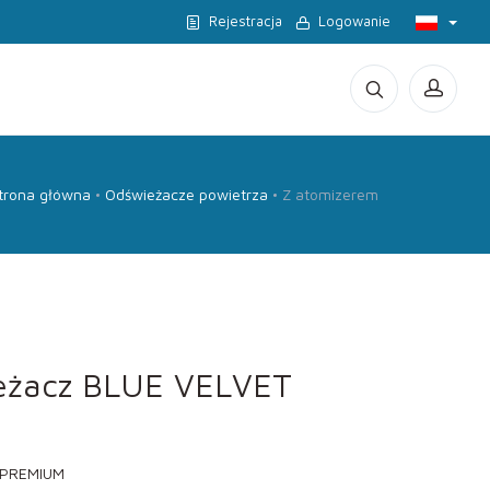
Rejestracja
Logowanie
trona główna
Odświeżacze powietrza
Z atomizerem
eżacz BLUE VELVET
n PREMIUM