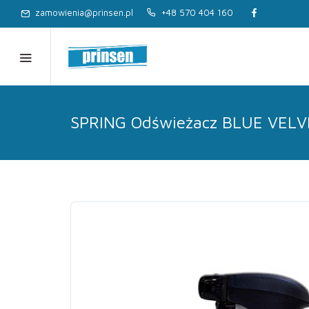
zamowienia@prinsen.pl
+48 570 404 160
SPRING Odświeżacz BLUE VEL