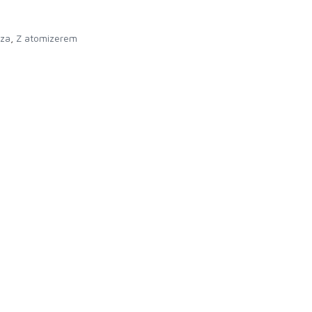
rza
,
Z atomizerem