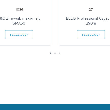
1036
27
&C Zmywak maxi-mały
ELLIS Professional Czyś
SMA60
290m
SZCZEGÓŁY
SZCZEGÓŁY