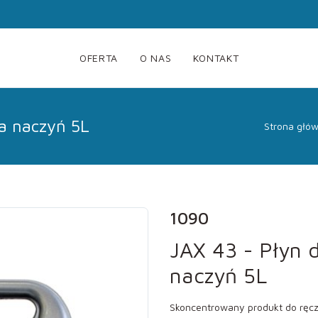
OFERTA
O NAS
KONTAKT
a naczyń 5L
Strona głó
1090
JAX 43 - Płyn 
naczyń 5L
Skoncentrowany produkt do ręc