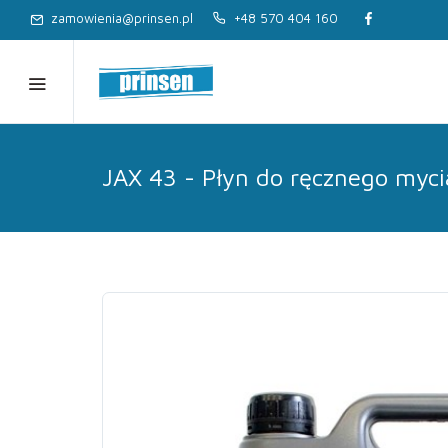
zamowienia@prinsen.pl
+48 570 404 160
JAX 43 - Płyn do ręcznego myci