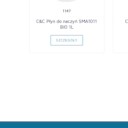
1147
C&C Płyn do naczyń SMA1011
C
BIO 1L
SZCZEGÓŁY