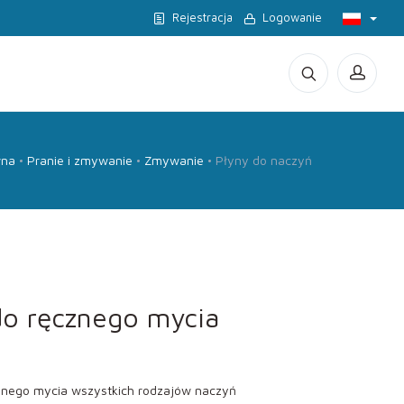
Rejestracja
Logowanie
wna
Pranie i zmywanie
Zmywanie
Płyny do naczyń
do ręcznego mycia
znego mycia wszystkich rodzajów naczyń