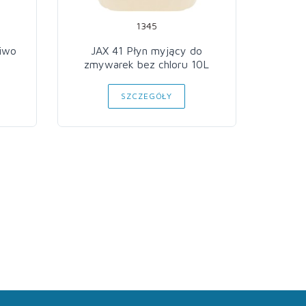
1345
ciwo
JAX 41 Płyn myjący do
JAX P
zmywarek bez chloru 10L
gri
SZCZEGÓŁY