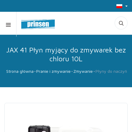
JAX 41 Płyn myjący do zmywarek bez
chloru 10L
Strona główna
Pranie i zmywanie
Zmywanie
Płyny do naczyń