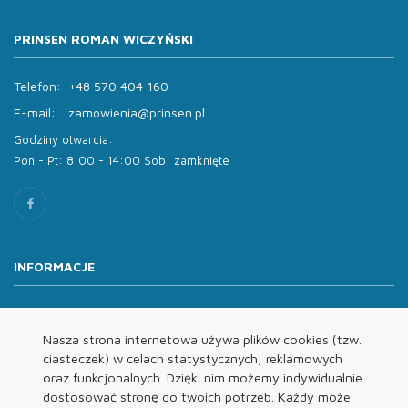
PRINSEN ROMAN WICZYŃSKI
Telefon:
+48 570 404 160
E-mail:
zamowienia@prinsen.pl
Godziny otwarcia:
Pon - Pt: 8:00 - 14:00 Sob: zamknięte
INFORMACJE
O nas
Oferta
Nasza strona internetowa używa plików cookies (tzw.
ciasteczek) w celach statystycznych, reklamowych
Kontakt
oraz funkcjonalnych. Dzięki nim możemy indywidualnie
REGULAMINY
dostosować stronę do twoich potrzeb. Każdy może