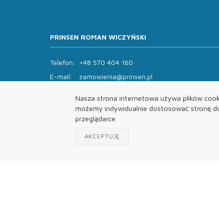
PRINSEN ROMAN WICZYŃSKI
Telefon:
+48 570 404 160
E-mail:
zamowienia@prinsen.pl
Godziny otwarcia:
Nasza strona internetowa używa plików cooki
Pon - Pt: 8:00 - 14:00 Sob: zamknięte
możemy indywidualnie dostosować stronę do 
przeglądarce.
AKCEPTUJĘ
© 2026 B2B Prinsen.