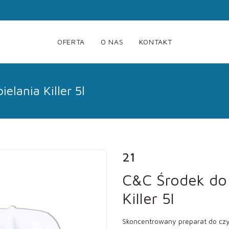
OFERTA
O NAS
KONTAKT
elania Killer 5l
21
C&C Środek do 
Killer 5l
Skoncentrowany preparat do czys