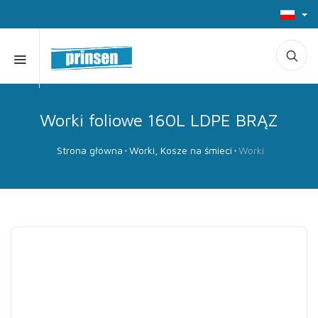
Worki foliowe 160L LDPE BRĄZ
Strona główna
Worki, Kosze na śmieci
Worki