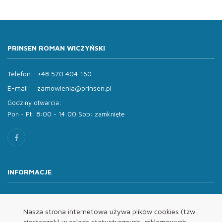
PRINSEN ROMAN WICZYŃSKI
Telefon:
+48 570 404 160
E-mail:
zamowienia@prinsen.pl
Godziny otwarcia:
Pon - Pt: 8:00 - 14:00 Sob: zamknięte
INFORMACJE
O nas
Oferta
Nasza strona internetowa używa plików cookies (tzw.
ciasteczek) w celach statystycznych, reklamowych