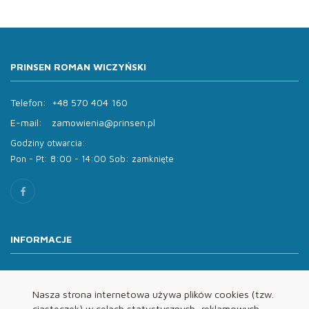
PRINSEN ROMAN WICZYŃSKI
Telefon:
+48 570 404 160
E-mail:
zamowienia@prinsen.pl
Godziny otwarcia:
Pon - Pt: 8:00 - 14:00 Sob: zamknięte
INFORMACJE
O nas
Oferta
Nasza strona internetowa używa plików cookies (tzw.
ciasteczek) w celach statystycznych, reklamowych