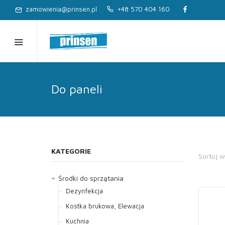
zamowienia@prinsen.pl
+48 570 404 160
Do paneli
KATEGORIE
Sortuj 
Środki do sprzątania
Dezynfekcja
Kostka brukowa, Elewacja
Kuchnia