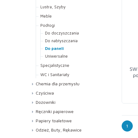
Lustra, Szyby
Meble
Podłogi
Do doczyszczania
Do nabłyszczania
Do paneli
Uniwersalne
Specjalistyczne
SWI
WC i Sanitariaty
po
Chemia dla przemysłu
Czyściwa
Dozowniki
Ręczniki papierowe
Do dozowników AUTOCUT
Papiery toaletowe
1
Kuchenne
Jumbo
Odzież, Buty, Rękawice
Składane ZZ
Standard
Buty