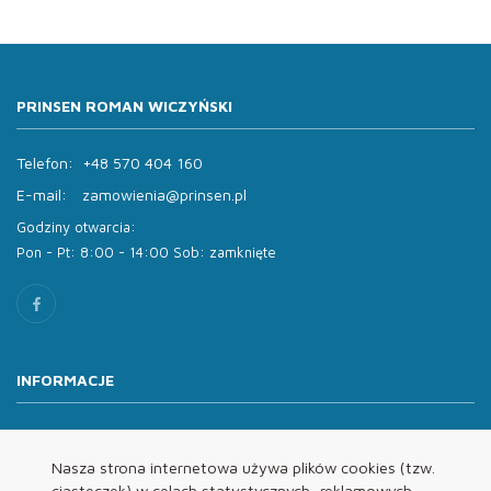
PRINSEN ROMAN WICZYŃSKI
Telefon:
+48 570 404 160
E-mail:
zamowienia@prinsen.pl
Godziny otwarcia:
Pon - Pt: 8:00 - 14:00 Sob: zamknięte
INFORMACJE
O nas
Oferta
Nasza strona internetowa używa plików cookies (tzw.
ciasteczek) w celach statystycznych, reklamowych