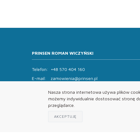
PRINSEN ROMAN WICZYŃSKI
Telefon:
+48 570 404 160
E-mail:
zamowienia@prinsen.pl
Godziny otwarcia:
Nasza strona internetowa używa plików cooki
Pon - Pt: 8:00 - 14:00 Sob: zamknięte
możemy indywidualnie dostosować stronę do 
przeglądarce.
AKCEPTUJĘ