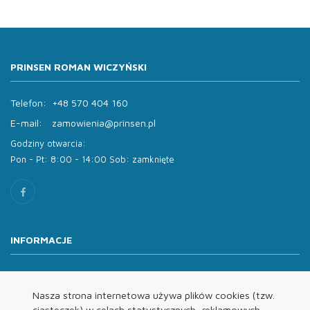
PRINSEN ROMAN WICZYŃSKI
Telefon:
+48 570 404 160
E-mail:
zamowienia@prinsen.pl
Godziny otwarcia:
Pon - Pt: 8:00 - 14:00 Sob: zamknięte
INFORMACJE
O nas
Oferta
Nasza strona internetowa używa plików cookies (tzw.
ciasteczek) w celach statystycznych, reklamowych