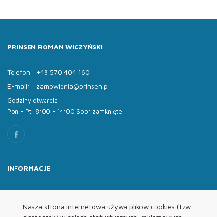
PRINSEN ROMAN WICZYŃSKI
Telefon:
+48 570 404 160
E-mail:
zamowienia@prinsen.pl
Godziny otwarcia:
Pon - Pt: 8:00 - 14:00 Sob: zamknięte
INFORMACJE
O nas
Oferta
Nasza strona internetowa używa plików cookies (tzw.
ciasteczek) w celach statystycznych, reklamowych