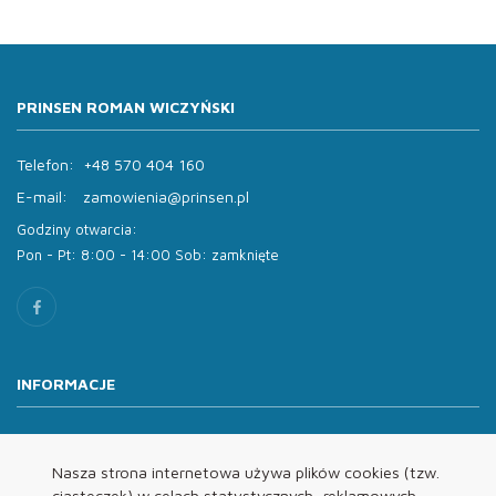
PRINSEN ROMAN WICZYŃSKI
Telefon:
+48 570 404 160
E-mail:
zamowienia@prinsen.pl
Godziny otwarcia:
Pon - Pt: 8:00 - 14:00 Sob: zamknięte
INFORMACJE
O nas
Oferta
Nasza strona internetowa używa plików cookies (tzw.
ciasteczek) w celach statystycznych, reklamowych