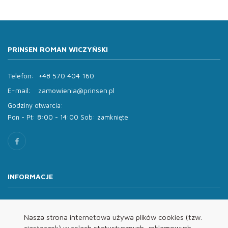
PRINSEN ROMAN WICZYŃSKI
Telefon:
+48 570 404 160
E-mail:
zamowienia@prinsen.pl
Godziny otwarcia:
Pon - Pt: 8:00 - 14:00 Sob: zamknięte
INFORMACJE
O nas
Oferta
Nasza strona internetowa używa plików cookies (tzw.
ciasteczek) w celach statystycznych, reklamowych