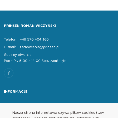
PRINSEN ROMAN WICZYŃSKI
Telefon:
+48 570 404 160
E-mail:
zamowienia@prinsen.pl
Godziny otwarcia:
Pon - Pt: 8:00 - 14:00 Sob: zamknięte
INFORMACJE
O nas
Oferta
Nasza strona internetowa używa plików cookies (tzw.
ciasteczek) w celach statystycznych, reklamowych