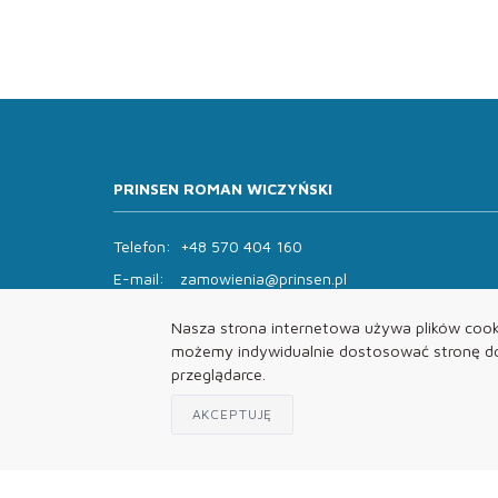
PRINSEN ROMAN WICZYŃSKI
Telefon:
+48 570 404 160
E-mail:
zamowienia@prinsen.pl
Godziny otwarcia:
Nasza strona internetowa używa plików cooki
Pon - Pt: 8:00 - 14:00 Sob: zamknięte
możemy indywidualnie dostosować stronę do 
przeglądarce.
AKCEPTUJĘ