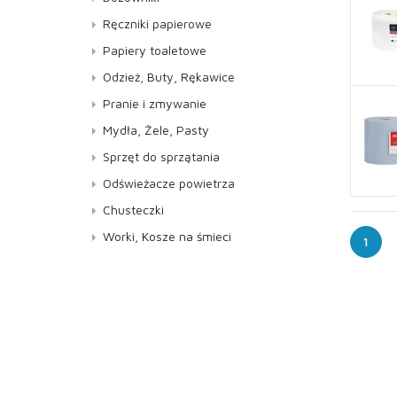
Lustra, Szyby
Ręczniki papierowe
Meble
Do dozowników AUTOCUT
Papiery toaletowe
Podłogi
Kuchenne
Jumbo
Odzież, Buty, Rękawice
Specjalistyczne
Składane ZZ
Standard
Buty
Pranie i zmywanie
WC i Sanitariaty
Rękawice
Pranie
Mydła, Żele, Pasty
Zmywanie
Mydła
Sprzęt do sprzątania
Pasty
Kije, Stelaże, Mopy
Odświeżacze powietrza
Żele
Miotełki do kurzu
Neutralizatory
Chusteczki
Miotły,Ściągaczki do podłóg
Pod ciśnieniem
Worki, Kosze na śmieci
1
Pozostałe
Pozostałe
Worki
Sprzęt do mycia szyb
Wkłady do dozowników
Ścierki
Z atomizerem