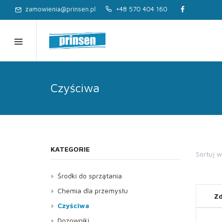
zamowienia@prinsen.pl
+48 570 404 160
Czyściwa
KATEGORIE
Sortuj 
Środki do sprzątania
Dezynfekcja
Chemia dla przemysłu
Zd
Kostka brukowa, Elewacja
Czyściwa
Kuchnia
Dozowniki