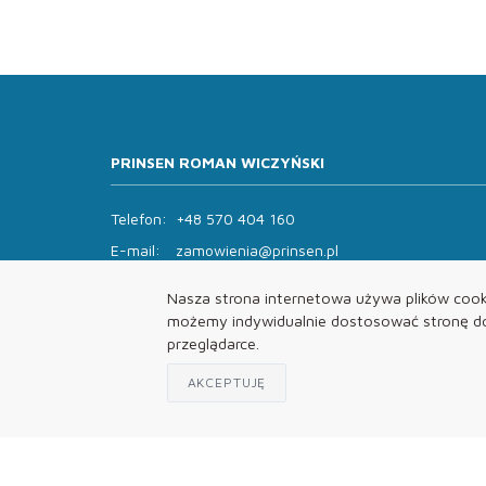
PRINSEN ROMAN WICZYŃSKI
Telefon:
+48 570 404 160
E-mail:
zamowienia@prinsen.pl
Godziny otwarcia:
Nasza strona internetowa używa plików cooki
Pon - Pt: 8:00 - 14:00 Sob: zamknięte
możemy indywidualnie dostosować stronę do 
przeglądarce.
AKCEPTUJĘ