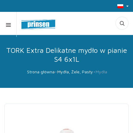
TORK Extra Delikatne mydło w pianie
S4 6x1L
Strona główna
Mydła, Żele, Pasty
Mydła