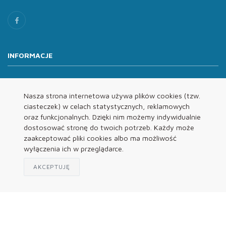
INFORMACJE
O nas
Oferta
Nasza strona internetowa używa plików cookies (tzw.
ciasteczek) w celach statystycznych, reklamowych
Kontakt
oraz funkcjonalnych. Dzięki nim możemy indywidualnie
REGULAMINY
dostosować stronę do twoich potrzeb. Każdy może
zaakceptować pliki cookies albo ma możliwość
wyłączenia ich w przeglądarce.
Regulamin
Polityka Prywatności
AKCEPTUJĘ
Klauzula Informacyjna