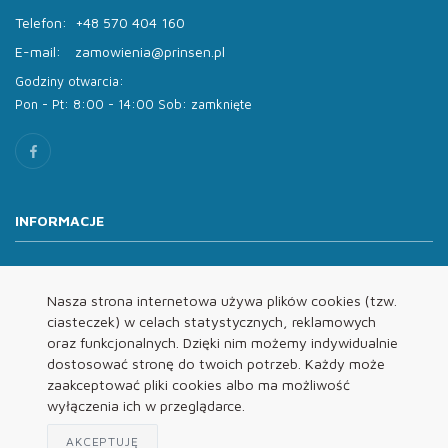
Telefon:
+48 570 404 160
E-mail:
zamowienia@prinsen.pl
Godziny otwarcia:
Pon - Pt: 8:00 - 14:00 Sob: zamknięte
INFORMACJE
O nas
Oferta
Nasza strona internetowa używa plików cookies (tzw.
ciasteczek) w celach statystycznych, reklamowych
Kontakt
oraz funkcjonalnych. Dzięki nim możemy indywidualnie
REGULAMINY
dostosować stronę do twoich potrzeb. Każdy może
zaakceptować pliki cookies albo ma możliwość
wyłączenia ich w przeglądarce.
Regulamin
Polityka Prywatności
AKCEPTUJĘ