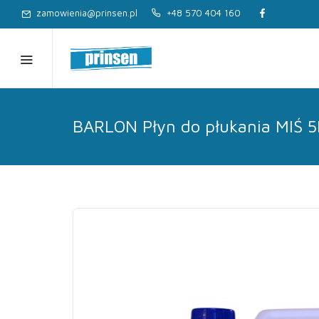
zamowienia@prinsen.pl
+48 570 404 160
BARLON Płyn do płukania MIŚ 5