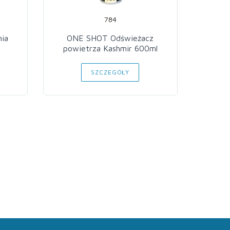
784
nia
ONE SHOT Odświeżacz
ON
powietrza Kashmir 600ml
pow
SZCZEGÓŁY