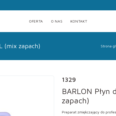
OFERTA
O NAS
KONTAKT
L (mix zapach)
Strona g
1329
BARLON Płyn d
zapach)
Preparat zmiękczający do profesj