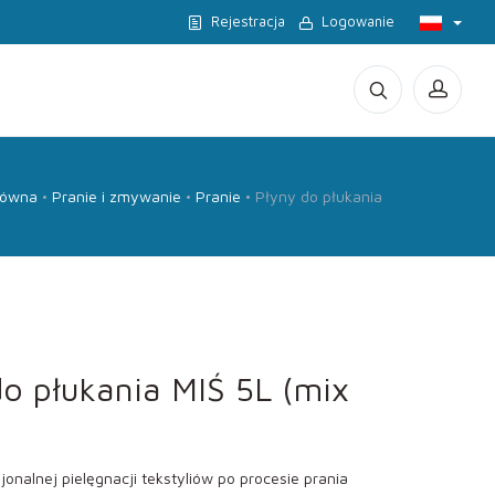
Rejestracja
Logowanie
łówna
Pranie i zmywanie
Pranie
Płyny do płukania
o płukania MIŚ 5L (mix
onalnej pielęgnacji tekstyliów po procesie prania