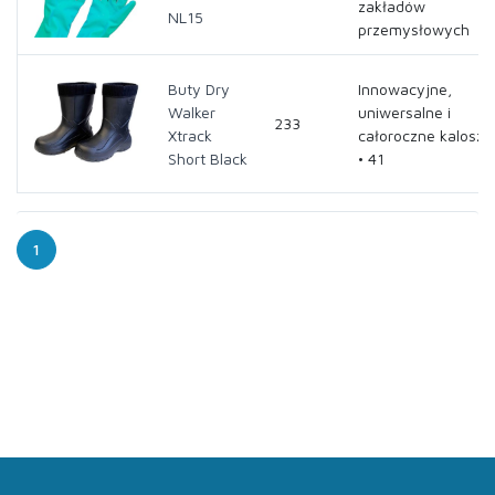
zakładów
NL15
przemysłowych
Buty Dry
Innowacyjne,
Walker
uniwersalne i
233
Xtrack
całoroczne kalosze
Short Black
• 41
1