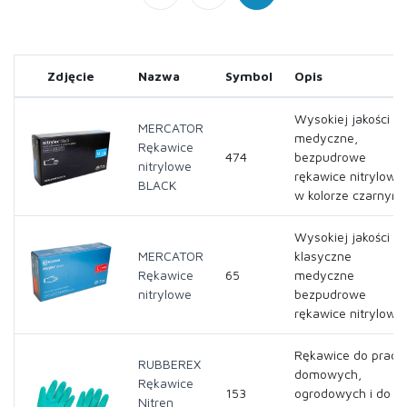
Zdjęcie
Nazwa
Symbol
Opis
Wysokiej jakości
MERCATOR
medyczne,
Rękawice
474
bezpudrowe
nitrylowe
rękawice nitrylowe
BLACK
w kolorze czarnym
Wysokiej jakości
MERCATOR
klasyczne
Rękawice
65
medyczne
nitrylowe
bezpudrowe
rękawice nitrylowe
Rękawice do prac
RUBBEREX
domowych,
Rękawice
153
ogrodowych i do
Nitren