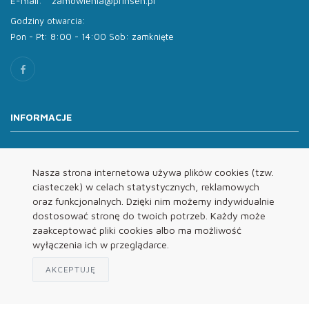
E-mail:
zamowienia@prinsen.pl
Godziny otwarcia:
Pon - Pt: 8:00 - 14:00 Sob: zamknięte
INFORMACJE
O nas
Oferta
Nasza strona internetowa używa plików cookies (tzw.
ciasteczek) w celach statystycznych, reklamowych
Kontakt
oraz funkcjonalnych. Dzięki nim możemy indywidualnie
REGULAMINY
dostosować stronę do twoich potrzeb. Każdy może
zaakceptować pliki cookies albo ma możliwość
wyłączenia ich w przeglądarce.
Regulamin
Polityka Prywatności
AKCEPTUJĘ
Klauzula Informacyjna