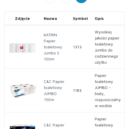
Zdjęcie
Nazwa
Symbol
Opis
Wysokiej
KATRIN
jakości papier
Papier
toaletowy
toaletowy
1313
Jumbo do
Jumbo S
codziennego
100m
użytku
Papier
C&C Papier
toaletowy
toaletowy
JUMBO -
1183
JUMBO
biały,
150m
rozpuszczalny
w wodzie
Papier
C&C Papier
toaletowy