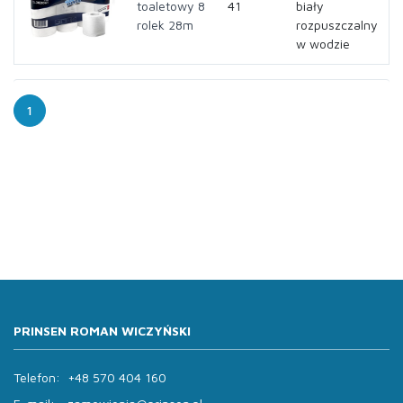
toaletowy 8
41
biały
rolek 28m
rozpuszczalny
w wodzie
1
PRINSEN ROMAN WICZYŃSKI
Telefon:
+48 570 404 160