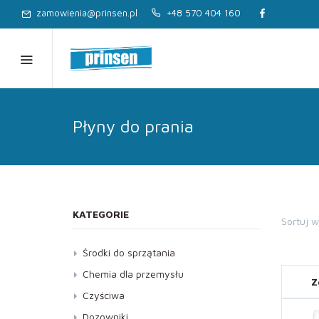
zamowienia@prinsen.pl
+48 570 404 160
Płyny do prania
KATEGORIE
Sortuj 
Środki do sprzątania
Dezynfekcja
Chemia dla przemysłu
Z
Kostka brukowa, Elewacja
Czyściwa
Kuchnia
Dozowniki