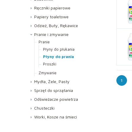
Lustra, Szyby
Ręczniki papierowe
Meble
Do dozowników AUTOCUT
Papiery toaletowe
Podłogi
Kuchenne
Jumbo
Odzież, Buty, Rękawice
Specjalistyczne
Składane ZZ
Standard
Buty
Pranie i zmywanie
WC i Sanitariaty
Rękawice
Pranie
Płyny do płukania
Płyny do prania
Proszki
Zmywanie
1
Mydła, Żele, Pasty
Mydła
Sprzęt do sprzątania
Pasty
Kije, Stelaże, Mopy
Odświeżacze powietrza
Żele
Miotełki do kurzu
Neutralizatory
Chusteczki
Miotły,Ściągaczki do podłóg
Pod ciśnieniem
Worki, Kosze na śmieci
Pozostałe
Pozostałe
Worki