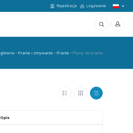
Rejestracja
Logowanie
 główna
Pranie i zmywanie
Pranie
Płyny do prania
Opis