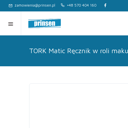
zamowienia@prinsen.pl
+48 570 404 160
TORK Matic Ręcznik w roli maku