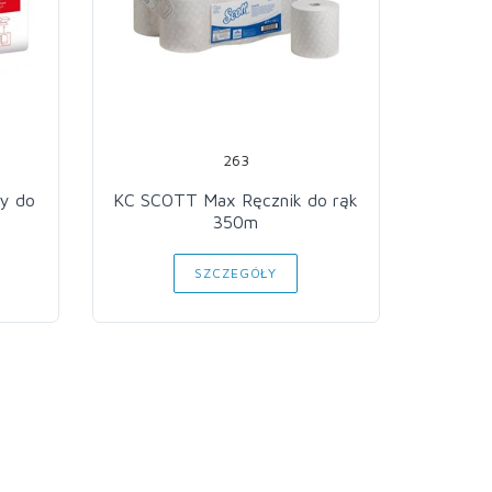
263
y do
KC SCOTT Max Ręcznik do rąk
KC S
350m
SZCZEGÓŁY