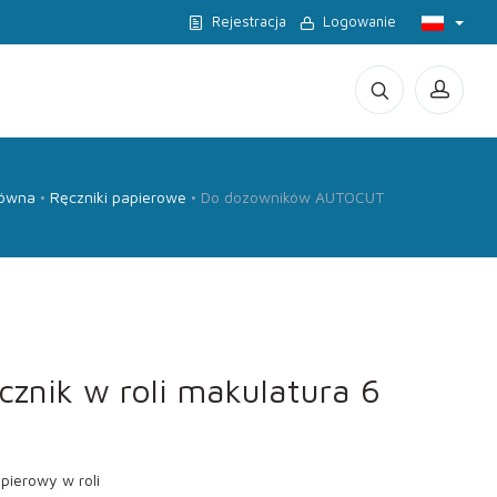
Rejestracja
Logowanie
łówna
Ręczniki papierowe
Do dozowników AUTOCUT
znik w roli makulatura 6
pierowy w roli