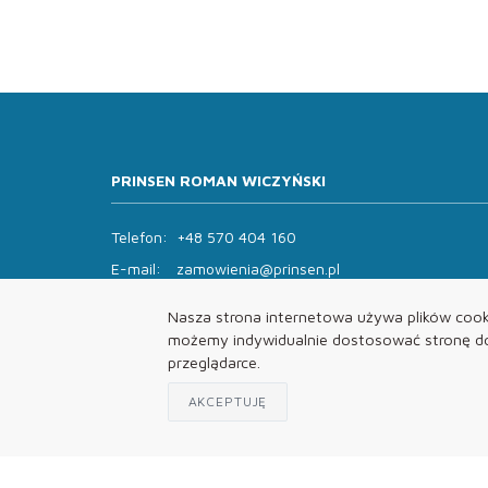
PRINSEN ROMAN WICZYŃSKI
Telefon:
+48 570 404 160
E-mail:
zamowienia@prinsen.pl
Godziny otwarcia:
Nasza strona internetowa używa plików cooki
Pon - Pt: 8:00 - 14:00 Sob: zamknięte
możemy indywidualnie dostosować stronę do 
przeglądarce.
AKCEPTUJĘ