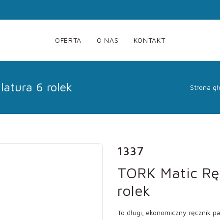
OFERTA
O NAS
KONTAKT
latura 6 rolek
Strona g
1337
TORK Matic Ręc
rolek
To długi, ekonomiczny ręcznik pa