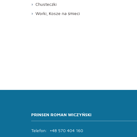
Neutralizatory
Chusteczki
Pod ciśnieniem
Worki, Kosze na śmieci
Pozostałe
Worki
Wkłady do dozowników
Z atomizerem
PRINSEN ROMAN WICZYŃSKI
Telefon:
+48 570 404 160