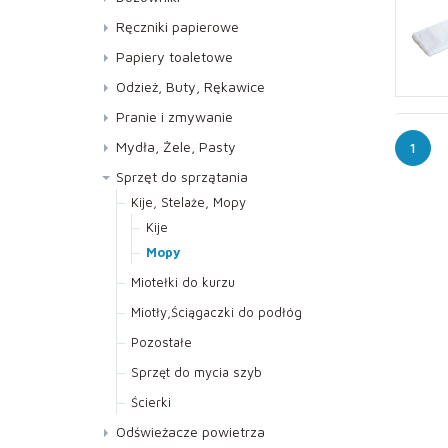
Lustra, Szyby
Ręczniki papierowe
Meble
Do dozowników AUTOCUT
Papiery toaletowe
Podłogi
Kuchenne
Jumbo
Odzież, Buty, Rękawice
Specjalistyczne
Składane ZZ
Standard
Buty
Pranie i zmywanie
WC i Sanitariaty
Rękawice
Pranie
Mydła, Żele, Pasty
1
Zmywanie
Mydła
Sprzęt do sprzątania
Pasty
Kije, Stelaże, Mopy
Kije
Żele
Mopy
Miotełki do kurzu
Miotły,Ściągaczki do podłóg
Pozostałe
Sprzęt do mycia szyb
Ścierki
Odświeżacze powietrza