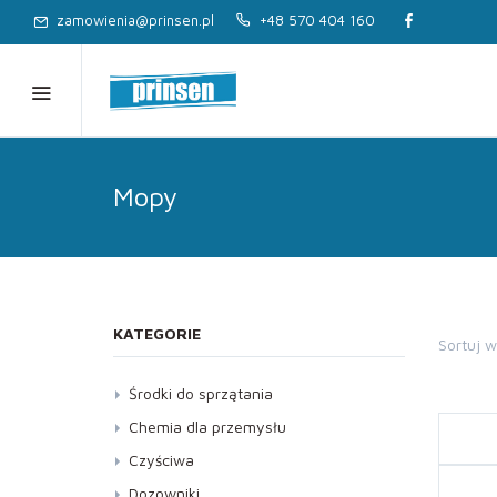
zamowienia@prinsen.pl
+48 570 404 160
Mopy
KATEGORIE
Sortuj 
Środki do sprzątania
Dezynfekcja
Chemia dla przemysłu
Kostka brukowa, Elewacja
Czyściwa
Kuchnia
Dozowniki