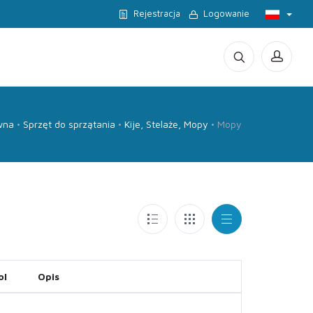
Rejestracja
Logowanie
wna
Sprzęt do sprzątania
Kije, Stelaże, Mopy
Mopy
ol
Opis