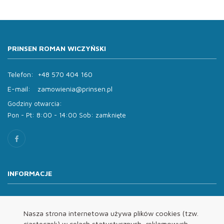
PRINSEN ROMAN WICZYŃSKI
Telefon:
+48 570 404 160
E-mail:
zamowienia@prinsen.pl
Godziny otwarcia:
Pon - Pt: 8:00 - 14:00 Sob: zamknięte
INFORMACJE
O nas
Oferta
Nasza strona internetowa używa plików cookies (tzw.
ciasteczek) w celach statystycznych, reklamowych